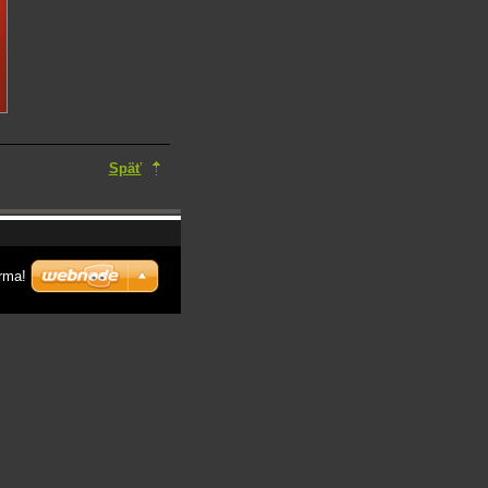
Späť
rma!