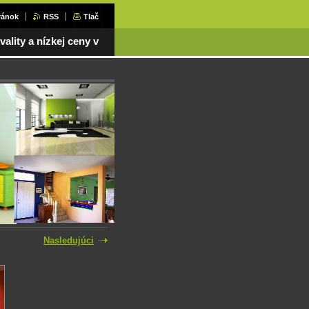
ránok
RSS
Tlač
vality a nízkej ceny v Bratislave aj okolí + na celom Slovensku
Nasledujúci