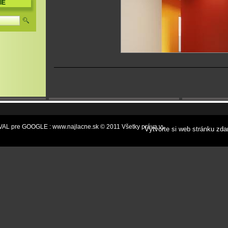
IE
L pre GOOGLE : www.najlacne.sk © 2011 Všetky práva vyhradené.
Vytvorte si web stránku zda