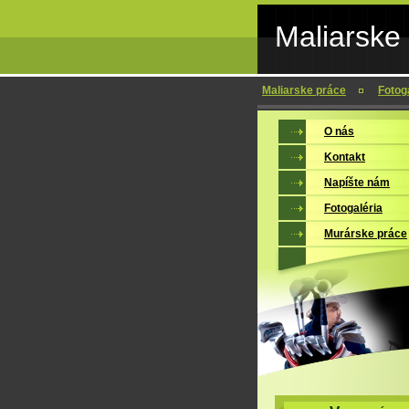
Maliarske
Maliarske práce
Fotog
O nás
Kontakt
Napíšte nám
Fotogaléria
Murárske práce