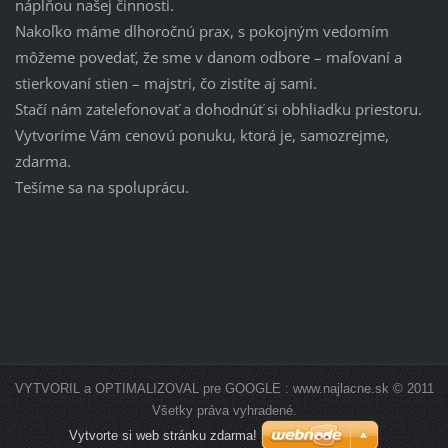
náplňou našej činnosti.
Nakoľko máme dlhoročnú prax, s pokojným vedomím
môžeme povedať, že sme v danom odbore – maľovaní a
stierkovaní stien – majstri, čo zistíte aj sami.
Stačí nám zatelefonovať a dohodnúť si obhliadku priestoru.
Vytvoríme Vám cenovú ponuku, ktorá je, samozrejme,
zdarma.
Tešíme sa na spoluprácu.
VYTVORIL a OPTIMALIZOVAL pre GOOGLE : www.najlacne.sk © 2011
Všetky práva vyhradené.
Vytvorte si web stránku zdarma!