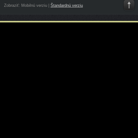
Zobraziť:
Mobilnú verziu
|
Štandardnú verziu